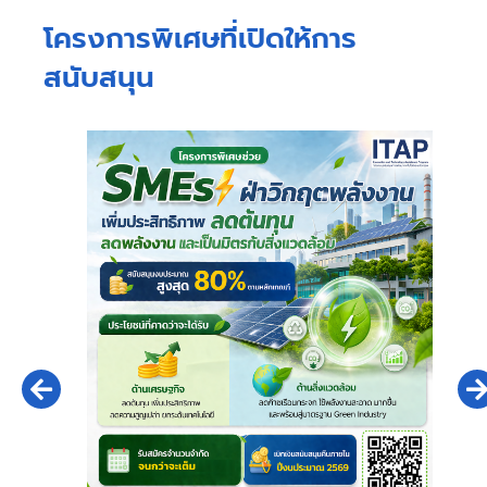
โครงการพิเศษที่เปิดให้การ
สนับสนุน
ดุเหลือ
โค
่
กรรม